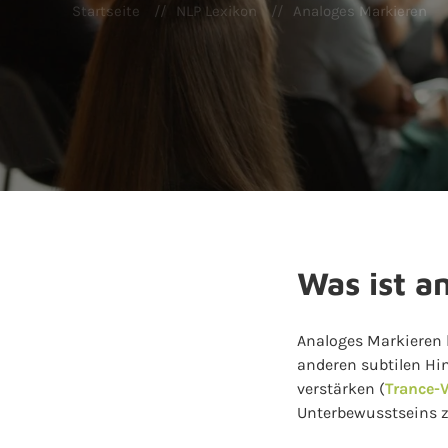
Startseite
NLP Lexikon
Analoges Markieren
Was ist a
Analoges Markieren b
anderen subtilen Hi
verstärken (
Trance-
Unterbewusstseins zu