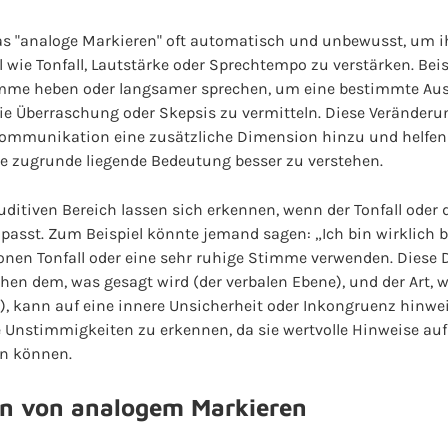
s "analoge Markieren" oft automatisch und unbewusst, um 
l wie Tonfall, Lautstärke oder Sprechtempo zu verstärken. Bei
timme heben oder langsamer sprechen, um eine bestimmte Au
ie Überraschung oder Skepsis zu vermitteln. Diese Veränder
Kommunikation eine zusätzliche Dimension hinzu und helfe
ie zugrunde liegende Bedeutung besser zu verstehen.
ditiven Bereich lassen sich erkennen, wenn der Tonfall oder
passt. Zum Beispiel könnte jemand sagen: „Ich bin wirklich be
nen Tonfall oder eine sehr ruhige Stimme verwenden. Diese 
chen dem, was gesagt wird (der verbalen Ebene), und der Art, w
), kann auf eine innere Unsicherheit oder Inkongruenz hinwei
he Unstimmigkeiten zu erkennen, da sie wertvolle Hinweise a
en können.
 von analogem Markieren