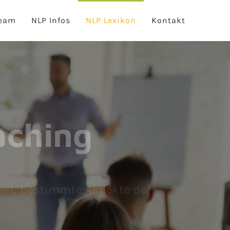
eam
NLP Infos
NLP Lexikon
Kontakt
aching
ielt, bestimmte Aspekte der