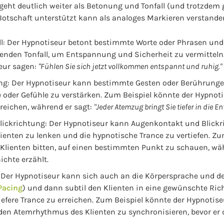
eht deutlich weiter als Betonung und Tonfall (und trotzdem 
 Botschaft unterstützt kann als analoges Markieren verstande
l: Der Hypnotiseur betont bestimmte Worte oder Phrasen und
enden Tonfall, um Entspannung und Sicherheit zu vermitteln
eur sagen:
"Fühlen Sie sich jetzt vollkommen entspannt und ruhig."
ng: Der Hypnotiseur kann bestimmte Gesten oder Berührung
oder Gefühle zu verstärken. Zum Beispiel könnte der Hypnotis
reichen, während er sagt:
"Jeder Atemzug bringt Sie tiefer in die 
ickrichtung: Der Hypnotiseur kann Augenkontakt und Blickr
ienten zu lenken und die hypnotische Trance zu vertiefen. Zu
 Klienten bitten, auf einen bestimmten Punkt zu schauen, wä
chte erzählt.
 Der Hypnotiseur kann sich auch an die Körpersprache und de
Pacing
) und dann subtil den Klienten in eine gewünschte Ri
tiefere Trance zu erreichen. Zum Beispiel könnte der Hypnoti
en Atemrhythmus des Klienten zu synchronisieren, bevor er di