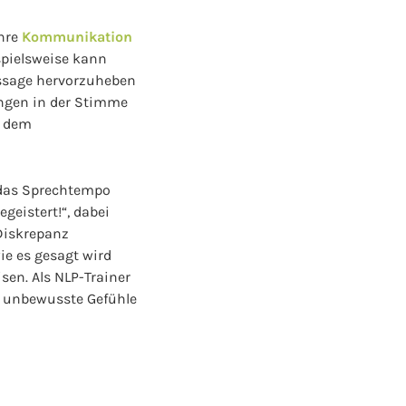
ihre
Kommunikation
spielsweise kann
ssage hervorzuheben
ungen in der Stimme
n dem
 das Sprechtempo
geistert!“, dabei
Diskrepanz
ie es gesagt wird
sen. Als NLP-Trainer
uf unbewusste Gefühle