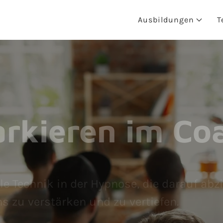
Ausbildungen
T
rkieren im Co
le Technik in der Hypnose, die darauf abz
 zu verstärken und zu vertiefen.