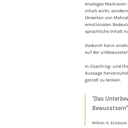
Analoges Markieren 
Inhalt wirkt, sonde
(Areeiten von Mehra
emotionalen Bedeutu
sprachliche Inhalt nu
Dadurch kann analog
auf der unbewussten
In Coaching‑ und th
Aussage hervorzuheb
gezielt zu lenken.
"Das Unterbew
Bewusstsein"
Milton H. Erickson