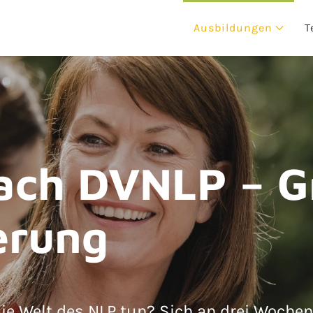
Ausbildungen
T
nach DVNLP – G
erung
 die Welt des NLP tun? Sich an drei Woch