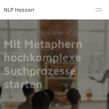
NLP Hessen
Mit Metaphern
hochkomplexe
Suchprozesse
starten
Im Grunde ist der Begriff Metapher