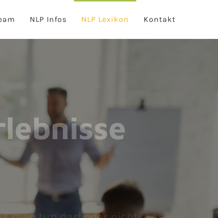
eam
NLP Infos
NLP Lexikon
Kontakt
lebnisse
as man tun darf oder nicht, was