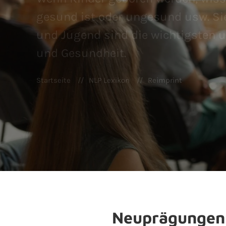
gesund ist oder ungesund usw. Si
und Jugend sind die wichtigsten u
und Gesundheit.
Startseite
NLP Lexikon
Reimprint
Neuprägungen 