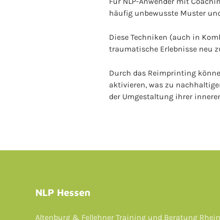
Für NLP-Anwender mit Coaching
häufig unbewusste Muster und 
Diese Techniken (auch in Kom
traumatische Erlebnisse neu zu
Durch das Reimprinting können
aktivieren, was zu nachhaltige
der Umgestaltung ihrer innere
NLP Hessen
Altenburg & Fellehner Training und Beratung Rhei