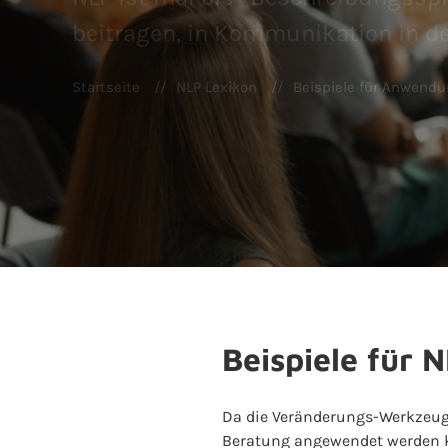
beitragen, in Kommunikation in d
Startseite
NLP Lexikon
Beispiele für Anwend
Beispiele für
Da die Veränderungs-Werkzeug
Beratung angewendet werden k