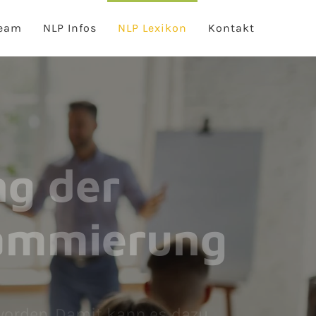
eam
NLP Infos
NLP Lexikon
Kontakt
ng der
rammierung
 worden. Damit kann es dazu