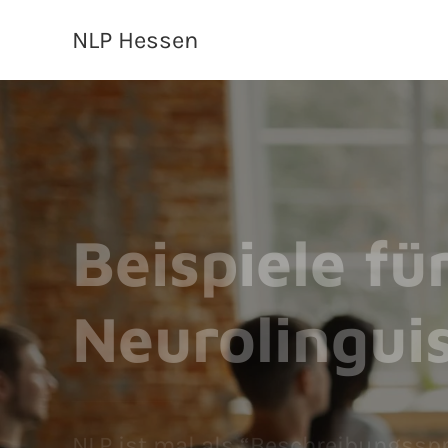
NLP Hessen
Beispiele f
Neurolingui
NLP ist mal als “Beschreibungsspr