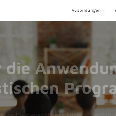
Ausbildungen
T
ür die Anwendu
stischen Prog
ache für menschliches Erleben” betitelt