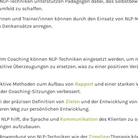
 NLP-Techniken unterstützen Pädagogen dabei, das Selbstbew
umfeld zu schaffen.
/innen und Trainer/innen können durch den Einsatz von NLP-Me
ve Denkansätze anregen.
 Im Coaching können NLP-Techniken eingesetzt werden, um 
positive Überzeugungen zu ersetzen, was zu einer positiven 
ffektive Methoden zum Aufbau von
Rapport
und einer starken 
t der Coaching-Sitzungen verbessert.
ei der präzisen Definition von
Zielen
und der Entwicklung vo
klaren Weg zur persönlichen Entwicklung.
LP hilft, die Sprache und
Kommunikation
des Klienten zu o
ngen aufzubauen.
e Anwendung von NLP-Techniken wie der
Timeline
-Therapie k