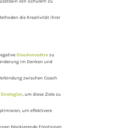
usstsein von Schülern zu
thoden die Kreativität ihrer
negative
Glaubenssätze
zu
Veränderung im Denken und
Verbindung zwischen Coach
n
Strategien
, um diese Ziele zu
ptimieren, um effektivere
önnen blockierende Emotionen