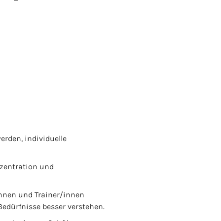
rden, individuelle
nzentration und
nnen und Trainer/innen
edürfnisse besser verstehen.