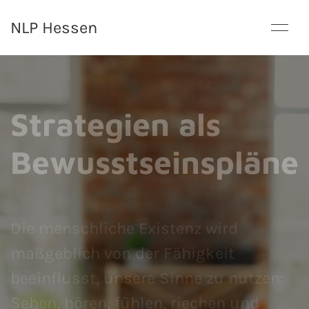
NLP Hessen
Strategien als
Bewusstseinspläne
Die menschliche Existenz wird
maßgeblich von der Fähigkeit
beeinflusst, unsere Sinne zu nutzen:
Sehen, hören, fühlen, riechen und