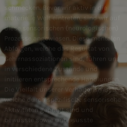
schmecken. Bevor wir aktiv in die
materielle Welt eintreten, sind wir auf
diese sensorischen (neurologischen)
Prozesse angewiesen. Diese mentalen
Abfolgen, welche das Resultat von
Gehirnassoziationen sind, führen uns
in verschiedene Zustände und
initiieren entsprechende Handlungen.
Die Vielfalt unserer Verhaltensmuster,
welche durch spezifische sensorische
Aktivitäten geprägt sind und
bewusste sowie unbewusste