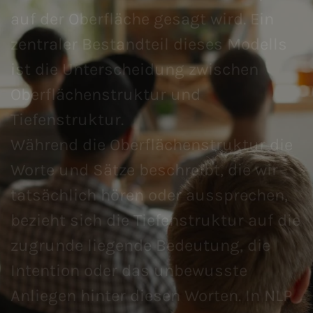
auf der Oberfläche gesagt wird. Ein
zentraler Bestandteil dieses Modells
ist die Unterscheidung zwischen
Oberflächenstruktur und
Tiefenstruktur.
Während die Oberflächenstruktur die
Worte und Sätze beschreibt, die wir
tatsächlich hören oder aussprechen,
bezieht sich die Tiefenstruktur auf die
zugrunde liegende Bedeutung, die
Intention oder das unbewusste
Anliegen hinter diesen Worten. In NLP