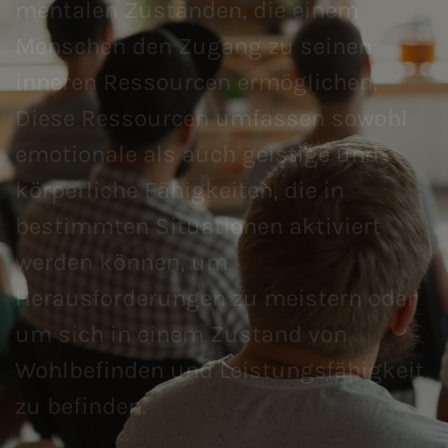
mentalen Zuständen, die einem
Menschen den Zugang zu seinen
inneren Ressourcen ermöglichen.
Diese Ressourcen umfassen sowohl
emotionale als auch geistige und
körperliche Fähigkeiten, die in
bestimmten Situationen aktiviert
werden können, um
Herausforderungen zu meistern oder
um sich in einem Zustand von
Wohlbefinden und Leistungsfähigkeit
zu befinden.