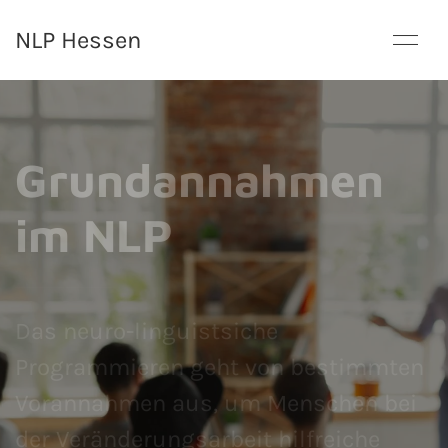
NLP Hessen
Grundannahmen
im NLP
Das neuro-linguistsiche
Programmieren geht von bestimmten
Vorannahmen aus, um Menschen bei
der Veränderungsarbeit hilfreiche