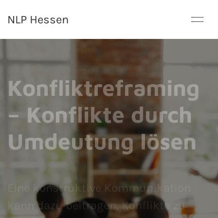
NLP Hessen
Konfliktreframing
– Konflikte durch
Umdeutung lösen
Eine konstruktive Kommunikation
kann dazu beitragen, Konflikte zu