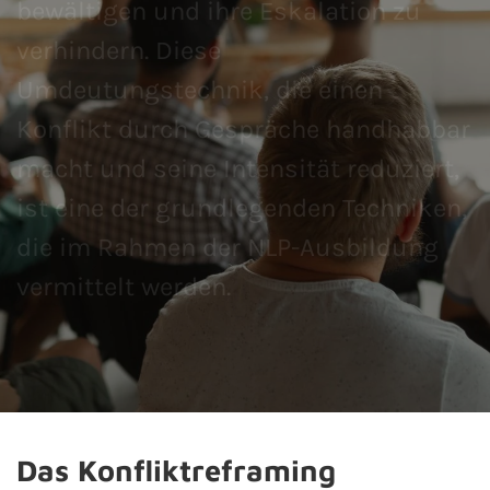
bewältigen und ihre Eskalation zu
verhindern. Diese
Umdeutungstechnik, die einen
Konflikt durch Gespräche handhabbar
macht und seine Intensität reduziert,
ist eine der grundlegenden Techniken,
die im Rahmen der NLP-Ausbildung
vermittelt werden.
Das Konfliktreframing