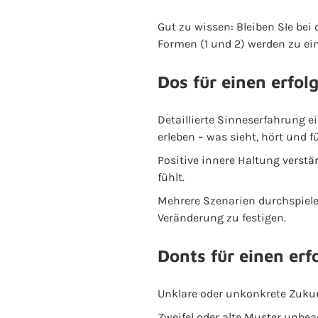
Gut zu wissen: Bleiben SIe bei
Formen (1 und 2) werden zu ein
Dos für einen erfol
Detaillierte Sinneserfahrung e
erleben – was sieht, hört und f
Positive innere Haltung verstä
fühlt.
Mehrere Szenarien durchspiele
Veränderung zu festigen.
Donts für einen erf
Unklare oder unkonkrete Zukunf
Zweifel oder alte Muster unbeac