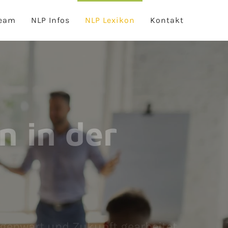
eam
NLP Infos
NLP Lexikon
Kontakt
n in der
egenwart und Zukunft gearbeitet.