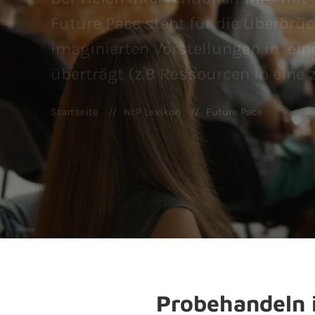
Future Pace steht für die Überbrü
imaginierten Vorstellungen in ei
überträgt (z.B Ressourcen in eine 
Startseite
NLP Lexikon
Future Pace
Probehandeln i