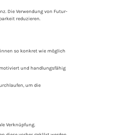
enz. Die Verwendung von Futur-
arkeit reduzieren.
 Sinnen so konkret wie möglich
, motiviert und handlungsfähig
urchlaufen, um die
ale Verknüpfung.
en diese vorher geklärt werden.