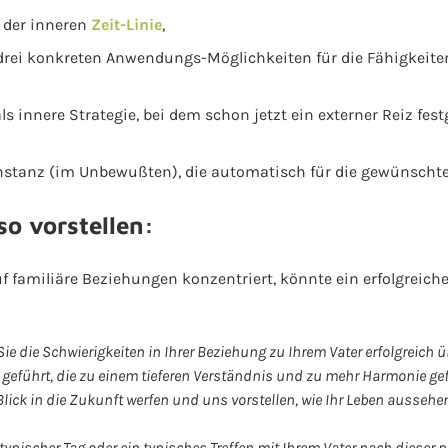
t der inneren
Zeit-Linie
,
rei konkreten Anwendungs-Möglichkeiten für die Fähigkeiten,
 innere Strategie, bei dem schon jetzt ein externer Reiz fest
 Instanz (im Unbewußten), die automatisch für die gewünscht
o vorstellen:
uf familiäre Beziehungen konzentriert, könnte ein erfolgreic
s Sie die Schwierigkeiten in Ihrer Beziehung zu Ihrem Vater erfolgreic
 geführt, die zu einem tieferen Verständnis und zu mehr Harmonie ge
ick in die Zukunft werfen und uns vorstellen, wie Ihr Leben aussehe
n typischer Tag oder ein typisches Treffen mit Ihrem Vater nach diese