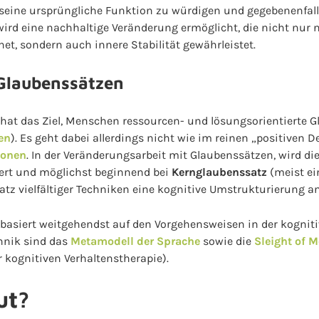
seine ursprüngliche Funktion zu würdigen und gegebenenfalls
wird eine nachhaltige Veränderung ermöglicht, die nicht nur
t, sondern auch innere Stabilität gewährleistet.
 Glaubenssätzen
 hat das Ziel, Menschen ressourcen- und lösungsorientierte 
en
). Es geht dabei allerdings nicht wie im reinen „positiven
ionen
. In der Veränderungsarbeit mit Glaubenssätzen, wird di
ert und möglichst beginnend bei
Kernglaubenssatz
(meist ei
tz vielfältiger Techniken eine kognitive Umstrukturierung a
 basiert weitgehendst auf den Vorgehensweisen in der kogniti
hnik sind das
Metamodell der Sprache
sowie die
Sleight of 
 kognitiven Verhaltenstherapie).
ut?