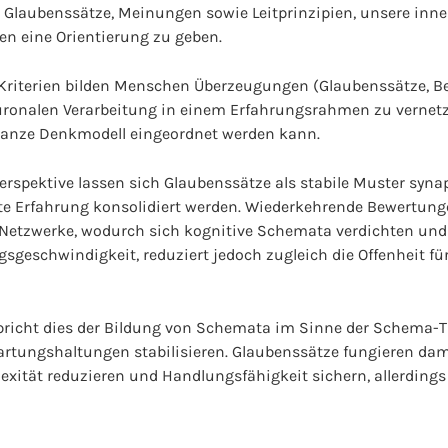
 Glaubenssätze, Meinungen sowie Leitprinzipien, unsere inner
n eine Orientierung zu geben.
riterien bilden Menschen Überzeugungen (Glaubenssätze, Be
uronalen Verarbeitung in einem Erfahrungsrahmen zu vernetz
ganze Denkmodell eingeordnet werden kann.
erspektive lassen sich Glaubenssätze als stabile Muster syna
lte Erfahrung konsolidiert werden. Wiederkehrende Bewertung
 Netzwerke, wodurch sich kognitive Schemata verdichten und
gsgeschwindigkeit, reduziert jedoch zugleich die Offenheit fü
pricht dies der Bildung von Schemata im Sinne der Schema-
wartungshaltungen stabilisieren. Glaubenssätze fungieren da
exität reduzieren und Handlungsfähigkeit sichern, allerding