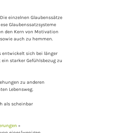
 Die einzelnen Glaubenssätze
iese Glaubenssatzsysteme
en den Kern von Motivation
rn sowie auch zu hemmen.
entwickelt sich bei länger
ein starker Gefühlsbezug zu
ziehungen zu anderen
mten Lebensweg.
h als scheinbar
ierungen
=
d von einer/wenigen