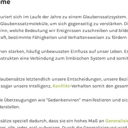
eme
turiert sich im Laufe der Jahre zu einem Glaubenssatzsystem.
laubenssatzmoleküle, um sich gegenseitig zu verstärken. D
inn, welche Bedeutung wir Ereignissen zuschreiben und bild
Kraft, bestimmte Fähigkeiten und Verhaltensweisen zu förde
en starken, häufig unbewussten Einfluss auf unser Leben. Es 
trukten eine Verbindung zum limbischen System und somit 
Glaubensätze letztendlich unsere Entscheidungen, unsere Be
sogar unsere Intelligenz,
Konflikt
-Verhalten somit den gesa
e Überzeugungen wie "Gedankenviren" manifestieren und sic
arstellen.
ätze speziell dadurch, dass sie ein hohes Maß an
Generalis
er, alle, jeder, nie) aufweisen. Durch die Generalisierung wir