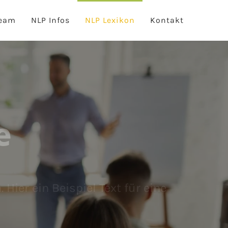
eam
NLP Infos
NLP Lexikon
Kontakt
e
Hier ein Beispiel Text für eine