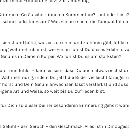
 Dir Deine Erinnerung jetzt zur Verfügung.
r Stimmen -Geräusche – inneren Kommentare? Laut oder leise?
us schnell oder langsam? Was genau macht die Tonqualität die
siehst und hörst, was es zu sehen und zu hören gibt, fühle 
rung wahrnehmbar ist, wie genau fühlst Du dieses Erlebnis vo
 Gefühls in Deinem Körper. Wo fühlst Du es am stärksten?
örst und fühlst – kann es sein, dass Du auch etwas riechst 
ne Wahrnehmung, indem Du jetzt die Bilder vielleicht farbiger
 hörst und Dein Gefühl anwachsen lässt verstärkst und aus
eigene Art und Weise, so weit bis Du zufrieden bist.
 für Dich zu dieser Deiner besonderen Erinnerung gehört wa
s Gefühl – den Geruch – den Geschmack. Alles ist in Dir abges