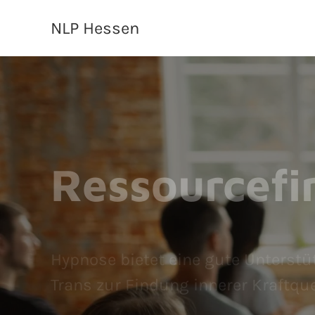
NLP Hessen
Ressourcefi
Hypnose bietet eine gute Unterstüt
Trans zur Findung innerer Kraftque