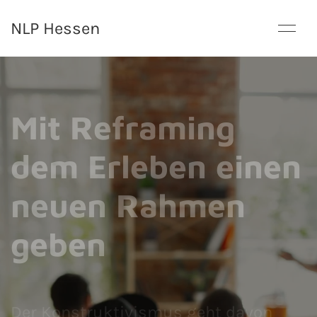
NLP Hessen
Mit Reframing
dem Erleben einen
neuen Rahmen
geben
Der Konstruktivismus geht davon