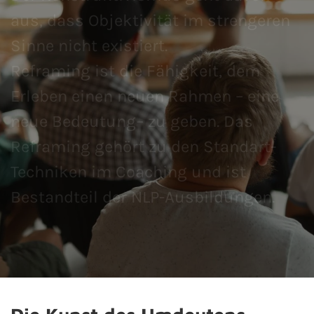
aus, dass Objektivität im strengeren
Sinne nicht existiert.
Reframing ist die Fähigkeit, dem
Erleben einen neuen Rahmen – eine
neue Bedeutung– zu geben. Das
Reframing gehört zu den Standart-
Techniken im Coaching und ist
Bestandteil der NLP-Ausbildungen.