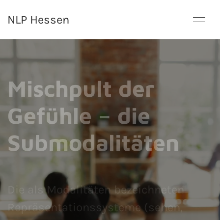
NLP Hessen
Mischpult der
Gefühle – die
Submodalitäten
Die als Modalitäten bezeichneten
Repräsentationssysteme (sehen,