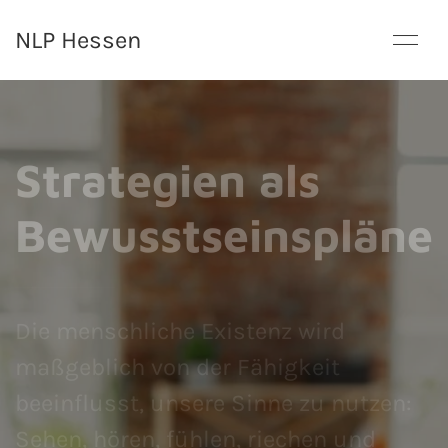
NLP Hessen
Strategien als
Bewusstseinspläne
Die menschliche Existenz wird
maßgeblich von der Fähigkeit
beeinflusst, unsere Sinne zu nutzen:
Sehen, hören, fühlen, riechen und