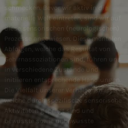
schmecken. Bevor wir aktiv in die
materielle Welt eintreten, sind wir auf
diese sensorischen (neurologischen)
Prozesse angewiesen. Diese mentalen
Abfolgen, welche das Resultat von
Gehirnassoziationen sind, führen uns
in verschiedene Zustände und
initiieren entsprechende Handlungen.
Die Vielfalt unserer Verhaltensmuster,
welche durch spezifische sensorische
Aktivitäten geprägt sind und
bewusste sowie unbewusste