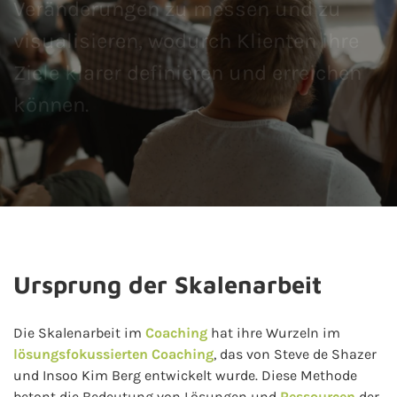
Veränderungen zu messen und zu
visualisieren, wodurch Klienten ihre
Ziele klarer definieren und erreichen
können.
Ursprung der Skalenarbeit
Die Skalenarbeit im
Coaching
hat ihre Wurzeln im
lösungsfokussierten Coaching
, das von Steve de Shazer
und Insoo Kim Berg entwickelt wurde. Diese Methode
betont die Bedeutung von Lösungen und
Ressourcen
der