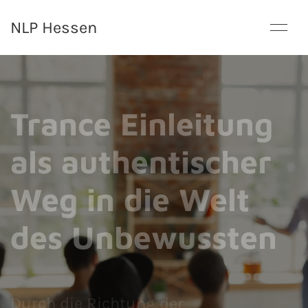
NLP Hessen
Trance Einleitung
als authentischer
Weg in die Welt
des Unbewussten
Durch die Richtung der