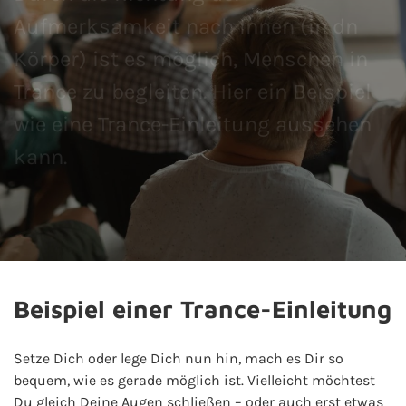
Aufmerksamkeit nach innen (in dn
Körper) ist es möglich, Menschen in
Trance zu begleiten. Hier ein Beispiel
wie eine Trance-Einleitung aussehen
kann.
Beispiel einer Trance-Einleitung
Setze Dich oder lege Dich nun hin, mach es Dir so
bequem, wie es gerade möglich ist. Vielleicht möchtest
Du gleich Deine Augen schließen – oder auch erst etwas