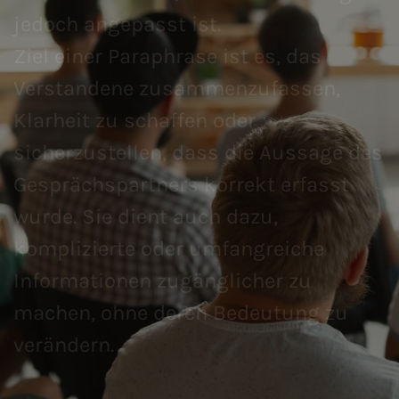
jedoch angepasst ist.
Ziel einer Paraphrase ist es, das
Verstandene zusammenzufassen,
Klarheit zu schaffen oder
sicherzustellen, dass die Aussage des
Gesprächspartners korrekt erfasst
wurde. Sie dient auch dazu,
komplizierte oder umfangreiche
Informationen zugänglicher zu
machen, ohne deren Bedeutung zu
verändern.