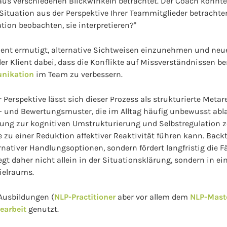
aus verschiedenen Blickwinkeln betrachtet. Der Coach könnte 
Situation aus der Perspektive Ihrer Teammitglieder betracht
tion beobachten, sie interpretieren?"
lient ermutigt, alternative Sichtweisen einzunehmen und ne
 der Klient dabei, dass die Konflikte auf Missverständnissen b
nikation
im Team zu verbessern.
Perspektive lässt sich dieser Prozess als strukturierte Metar
s- und Bewertungsmuster, die im Alltag häufig unbewusst abl
ung zur kognitiven Umstrukturierung und Selbstregulation ze
 zu einer Reduktion affektiver Reaktivität führen kann. Back
rnativer Handlungsoptionen, sondern fördert langfristig die Fä
egt daher nicht allein in der Situationsklärung, sondern in e
ielraums.
Ausbildungen (
NLP-Practitioner
aber vor allem dem
NLP-Mast
iearbeit
genutzt.