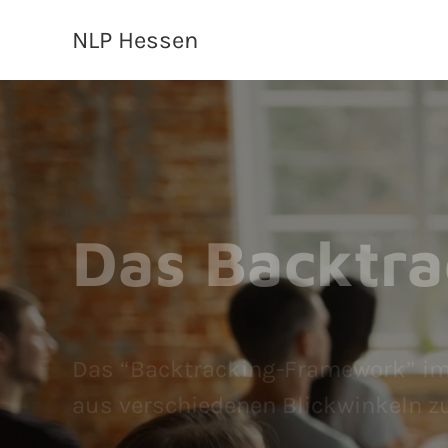
NLP Hessen
Das Backtr
Das “Backtracking-Framework” im C
aus verschiedenen Blickwinkeln z