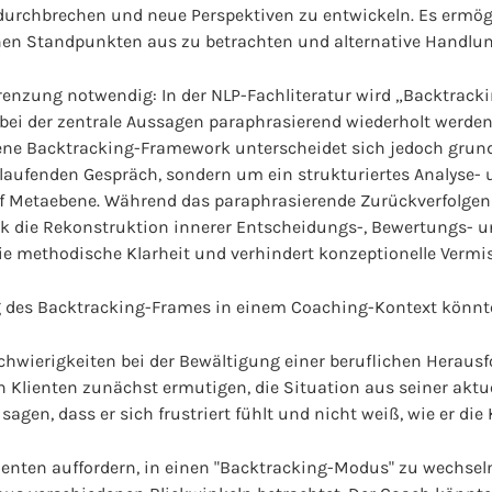
urchbrechen und neue Perspektiven zu entwickeln. Es ermögli
enen Standpunkten aus zu betrachten und alternative Handlu
grenzung notwendig: In der NLP-Fachliteratur wird „Backtracki
bei der zentrale Aussagen paraphrasierend wiederholt werde
bene Backtracking-Framework unterscheidet sich jedoch grund
 laufenden Gespräch, sondern um ein strukturiertes Analyse-
f Metaebene. Während das paraphrasierende Zurückverfolgen
ork die Rekonstruktion innerer Entscheidungs-, Bewertungs
die methodische Klarheit und verhindert konzeptionelle Verm
ng des Backtracking-Frames in einem Coaching-Kontext könn
hwierigkeiten bei der Bewältigung einer beruflichen Herausf
 Klienten zunächst ermutigen, die Situation aus seiner aktue
agen, dass er sich frustriert fühlt und nicht weiß, wie er die K
enten auffordern, in einen "Backtracking-Modus" zu wechseln.