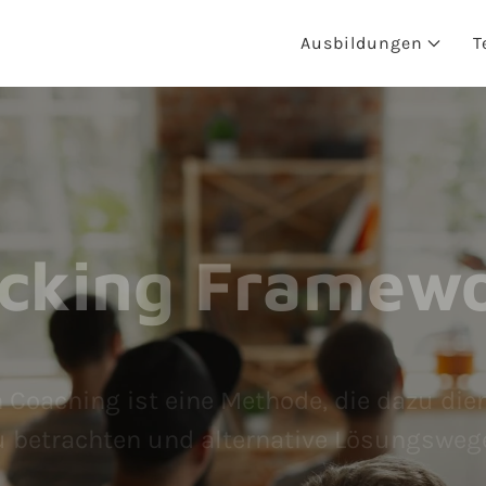
Ausbildungen
T
acking Framew
oaching ist eine Methode, die dazu dient
u betrachten und alternative Lösungsweg