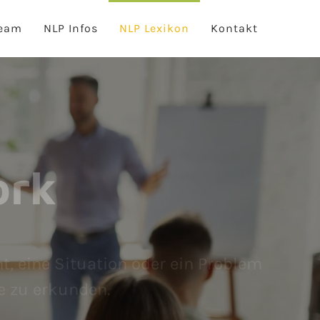
eam
NLP Infos
NLP Lexikon
Kontakt
ork
, eine Situation oder ein Problem
e zu erkunden.