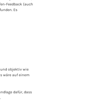
fen-Feedback (auch
funden. Es
 und objektiv wie
s wäre auf einem
undlage dafür, dass
.