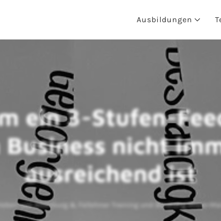
Ausbildungen
T
m ein 3-Stufen-Fee
 Business nicht im
ausreichend ist
ieben von Altenburg & Fellehner Training und Beratung Rhein-M