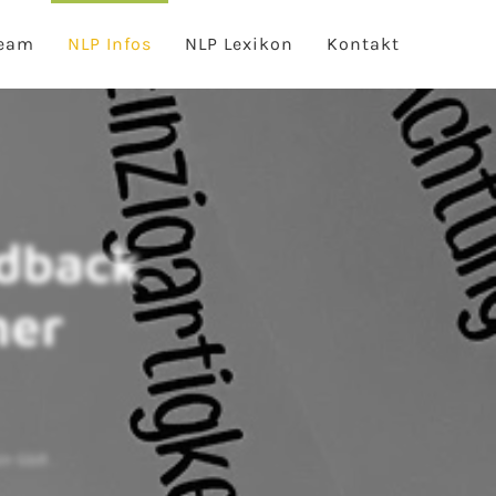
eam
NLP Infos
NLP Lexikon
Kontakt
dback
mer
ain GbR
.